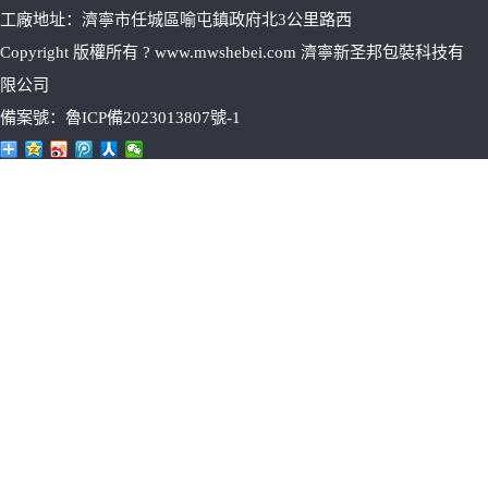
工廠地址：濟寧市任城區喻屯鎮政府北3公里路西
Copyright 版權所有 ? www.mwshebei.com 濟寧新圣邦包裝科技有
限公司
備案號：魯ICP備2023013807號-1